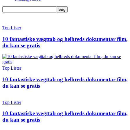
Top Lister
10 fantastiske vægttab og helbreds dokumentar film,
du kan se gratis
Top Lister
10 fantastiske vægttab og helbreds dokumentar film,
du kan se gratis
Top Lister
10 fantastiske vægttab og helbreds dokumentar film,
du kan se gratis