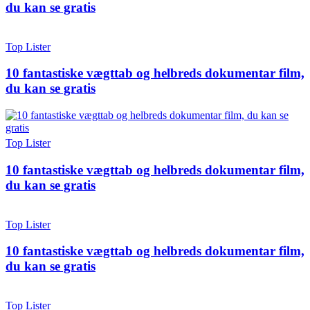
du kan se gratis
Top Lister
10 fantastiske vægttab og helbreds dokumentar film,
du kan se gratis
Top Lister
10 fantastiske vægttab og helbreds dokumentar film,
du kan se gratis
Top Lister
10 fantastiske vægttab og helbreds dokumentar film,
du kan se gratis
Top Lister