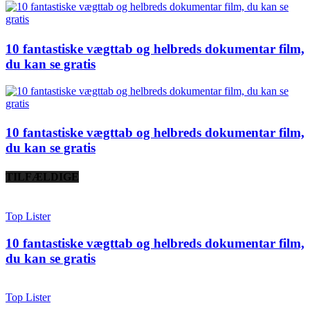
10 fantastiske vægttab og helbreds dokumentar film,
du kan se gratis
10 fantastiske vægttab og helbreds dokumentar film,
du kan se gratis
TILFÆLDIGE
Top Lister
10 fantastiske vægttab og helbreds dokumentar film,
du kan se gratis
Top Lister