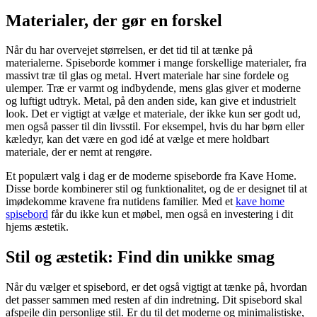
Materialer, der gør en forskel
Når du har overvejet størrelsen, er det tid til at tænke på
materialerne. Spiseborde kommer i mange forskellige materialer, fra
massivt træ til glas og metal. Hvert materiale har sine fordele og
ulemper. Træ er varmt og indbydende, mens glas giver et moderne
og luftigt udtryk. Metal, på den anden side, kan give et industrielt
look. Det er vigtigt at vælge et materiale, der ikke kun ser godt ud,
men også passer til din livsstil. For eksempel, hvis du har børn eller
kæledyr, kan det være en god idé at vælge et mere holdbart
materiale, der er nemt at rengøre.
Et populært valg i dag er de moderne spiseborde fra Kave Home.
Disse borde kombinerer stil og funktionalitet, og de er designet til at
imødekomme kravene fra nutidens familier. Med et
kave home
spisebord
får du ikke kun et møbel, men også en investering i dit
hjems æstetik.
Stil og æstetik: Find din unikke smag
Når du vælger et spisebord, er det også vigtigt at tænke på, hvordan
det passer sammen med resten af din indretning. Dit spisebord skal
afspejle din personlige stil. Er du til det moderne og minimalistiske,