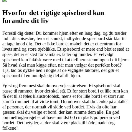
Hvorfor det rigtige spisebord kan
forandre dit liv
Forestil dig dette: Du kommer hjem efter en lang dag, og du træder
ind i dit spisestue, hvor et smukt, indbydende spisebord står klar til
at tage imod dig. Det er ikke bare et møbel; det er et centrum for
livets små og store øjeblikke. Et spisebord er mere end blot et sted at
spise; det er et sted for samtaler, latter og minder. Et velvalgt
spisebord kan faktisk være med til at definere stemningen i dit hjem.
Så hvad skal man kigge efter, når man vælger det perfekte bord?
Tja, lad os dykke ned i nogle af de vigtigste faktorer, der gør et
spisebord til en uundgåelig del af dit hjem.
Først og fremmest skal du overveje størrelsen. Et spisebord skal
passe til rummet, hvor det skal stå. Et for stort bord i et lille rum kan
få det til at føles klaustrofobisk, mens et for lille bord i et stort rum
kan få rummet til at virke tomt. Derudover skal du tænke på antallet
af personer, der normalt vil sidde ved bordet. Hvis du ofte har
gæster, skal du vælge et bord, der kan rumme dem alle. En god
tommelfingerregel er at have mindst 60 cm plads pr. person ved
bordet. Det betyder, at der skal være plads til både maden og
folkene!