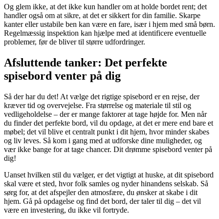
Og glem ikke, at det ikke kun handler om at holde bordet rent; det
handler også om at sikre, at det er sikkert for din familie. Skarpe
kanter eller ustabile ben kan være en fare, især i hjem med små børn.
Regelmæssig inspektion kan hjælpe med at identificere eventuelle
problemer, før de bliver til større udfordringer.
Afsluttende tanker: Det perfekte
spisebord venter på dig
Så der har du det! At vælge det rigtige spisebord er en rejse, der
kræver tid og overvejelse. Fra størrelse og materiale til stil og
vedligeholdelse – der er mange faktorer at tage højde for. Men når
du finder det perfekte bord, vil du opdage, at det er mere end bare et
møbel; det vil blive et centralt punkt i dit hjem, hvor minder skabes
og liv leves. Så kom i gang med at udforske dine muligheder, og
vær ikke bange for at tage chancer. Dit drømme spisebord venter på
dig!
Uanset hvilken stil du vælger, er det vigtigt at huske, at dit spisebord
skal være et sted, hvor folk samles og nyder hinandens selskab. Så
sørg for, at det afspejler den atmosfære, du ønsker at skabe i dit
hjem. Gå på opdagelse og find det bord, der taler til dig – det vil
være en investering, du ikke vil fortryde.