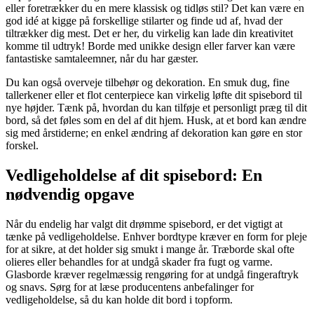
eller foretrækker du en mere klassisk og tidløs stil? Det kan være en
god idé at kigge på forskellige stilarter og finde ud af, hvad der
tiltrækker dig mest. Det er her, du virkelig kan lade din kreativitet
komme til udtryk! Borde med unikke design eller farver kan være
fantastiske samtaleemner, når du har gæster.
Du kan også overveje tilbehør og dekoration. En smuk dug, fine
tallerkener eller et flot centerpiece kan virkelig løfte dit spisebord til
nye højder. Tænk på, hvordan du kan tilføje et personligt præg til dit
bord, så det føles som en del af dit hjem. Husk, at et bord kan ændre
sig med årstiderne; en enkel ændring af dekoration kan gøre en stor
forskel.
Vedligeholdelse af dit spisebord: En
nødvendig opgave
Når du endelig har valgt dit drømme spisebord, er det vigtigt at
tænke på vedligeholdelse. Enhver bordtype kræver en form for pleje
for at sikre, at det holder sig smukt i mange år. Træborde skal ofte
olieres eller behandles for at undgå skader fra fugt og varme.
Glasborde kræver regelmæssig rengøring for at undgå fingeraftryk
og snavs. Sørg for at læse producentens anbefalinger for
vedligeholdelse, så du kan holde dit bord i topform.