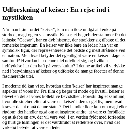
Udforskning af keiser: En rejse ind i
mystikken
Når man hører ordet "keiser", kan man ikke undgå at tænke på
storhed, magt og en vis mystik. Keiser, et begreb der stammer fra det
latinske "Caesar", har en dyb historie, der strækker sig tilbage til det
romerske imperium. En keiser var ikke bare en leder; han var en
symbolsk figur, der repræsenterede det bedste og mest strålende ved
en nation. Men hvad betyder det egentlig at være en keiser i dagens
samfund? Hvordan har denne titel udviklet sig, og hvilken
indflydelse har den haft på vores kultur? I denne artikel vil vi dykke
ned i betydningen af keiser og udforske de mange facetter af denne
fascinerende titel.
I moderne tid kan vi se, hvordan titlen 'keiser' har inspireret mange
aspekter af vores liv. Fra film og bøger til mode og livsstil, keiser er
blevet en del af vores kollektive bevidsthed. Forestil dig et samfund,
hvor alle stræber efter at være en 'keiser' i deres eget liv, men hvad
kræver det at opnå denne status? Det handler ikke kun om magt eller
rigdom; det handler også om at inspirere andre, at være et forbillede
og at skabe en arv, der vil vare ved. I en verden fyldt med forførelse
og hurtige løsninger, er det værdifuldt at reflektere over, hvad det
virkelig betyder at være en leder.