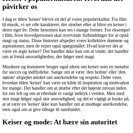
påvirker os
I dag er titlen 'keiser' blevet en del af vores populærkultur. Fra film
til musik, vi ser ofte karakterer, der stræber efter at blive en keiser i
deres eget liv. Dette fænomen kan ses i mange former. For eksempel
i film, hvor hovedpersonen skal overvinde forhindringer for at opnå
magt og status. Disse historier afspejler vores kollektive drømme og
aspirationer, men de rejser også spørgsmålet: Hvad kræver det at
være en ægte keiser? Det handler ikke kun om at vinde; det handler
om at forstå ansvarligheden, der følger med magt.
Musikere og kunstnere bruger også ideen om keiser som en metafor
for succes og indflydelse. Sange om at være 'den bedste' eller 'den
største' afspejler ønsket om anerkendelse og respekt. Dette viser,
hvordan titlen 'keiser' kan være en kilde til inspiration og motivation
for mange. Det handler om at stræbe efter det højeste niveau inden
for ens felt og om at efterlade et varigt indtryk i verden. Men med
stor magt følger også stor ansvarlighed, og det er vigtigt at huske på,
at at være en 'keiser' ikke kun handler om at modtage anerkendelse,
men også om at give tilbage til samfundet.
Keiser og mode: At bære sin autoritet