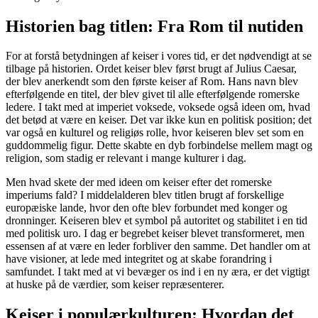
Historien bag titlen: Fra Rom til nutiden
For at forstå betydningen af keiser i vores tid, er det nødvendigt at se
tilbage på historien. Ordet keiser blev først brugt af Julius Caesar,
der blev anerkendt som den første keiser af Rom. Hans navn blev
efterfølgende en titel, der blev givet til alle efterfølgende romerske
ledere. I takt med at imperiet voksede, voksede også ideen om, hvad
det betød at være en keiser. Det var ikke kun en politisk position; det
var også en kulturel og religiøs rolle, hvor keiseren blev set som en
guddommelig figur. Dette skabte en dyb forbindelse mellem magt og
religion, som stadig er relevant i mange kulturer i dag.
Men hvad skete der med ideen om keiser efter det romerske
imperiums fald? I middelalderen blev titlen brugt af forskellige
europæiske lande, hvor den ofte blev forbundet med konger og
dronninger. Keiseren blev et symbol på autoritet og stabilitet i en tid
med politisk uro. I dag er begrebet keiser blevet transformeret, men
essensen af at være en leder forbliver den samme. Det handler om at
have visioner, at lede med integritet og at skabe forandring i
samfundet. I takt med at vi bevæger os ind i en ny æra, er det vigtigt
at huske på de værdier, som keiser repræsenterer.
Keiser i populærkulturen: Hvordan det