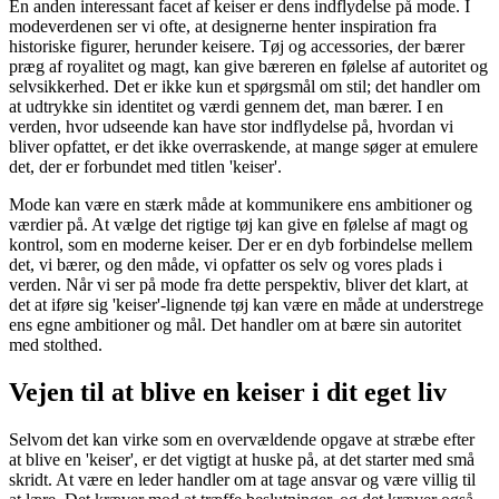
En anden interessant facet af keiser er dens indflydelse på mode. I
modeverdenen ser vi ofte, at designerne henter inspiration fra
historiske figurer, herunder keisere. Tøj og accessories, der bærer
præg af royalitet og magt, kan give bæreren en følelse af autoritet og
selvsikkerhed. Det er ikke kun et spørgsmål om stil; det handler om
at udtrykke sin identitet og værdi gennem det, man bærer. I en
verden, hvor udseende kan have stor indflydelse på, hvordan vi
bliver opfattet, er det ikke overraskende, at mange søger at emulere
det, der er forbundet med titlen 'keiser'.
Mode kan være en stærk måde at kommunikere ens ambitioner og
værdier på. At vælge det rigtige tøj kan give en følelse af magt og
kontrol, som en moderne keiser. Der er en dyb forbindelse mellem
det, vi bærer, og den måde, vi opfatter os selv og vores plads i
verden. Når vi ser på mode fra dette perspektiv, bliver det klart, at
det at iføre sig 'keiser'-lignende tøj kan være en måde at understrege
ens egne ambitioner og mål. Det handler om at bære sin autoritet
med stolthed.
Vejen til at blive en keiser i dit eget liv
Selvom det kan virke som en overvældende opgave at stræbe efter
at blive en 'keiser', er det vigtigt at huske på, at det starter med små
skridt. At være en leder handler om at tage ansvar og være villig til