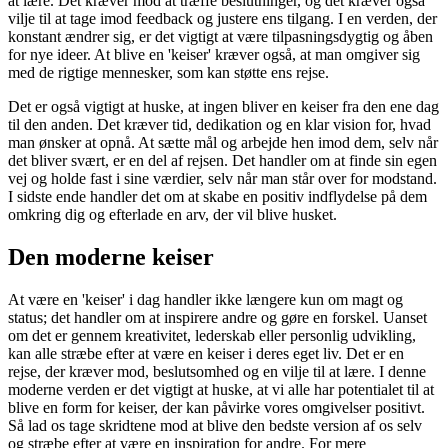
at lære. Det kræver mod at træffe beslutninger, og det kræver også
vilje til at tage imod feedback og justere ens tilgang. I en verden, der
konstant ændrer sig, er det vigtigt at være tilpasningsdygtig og åben
for nye ideer. At blive en 'keiser' kræver også, at man omgiver sig
med de rigtige mennesker, som kan støtte ens rejse.
Det er også vigtigt at huske, at ingen bliver en keiser fra den ene dag
til den anden. Det kræver tid, dedikation og en klar vision for, hvad
man ønsker at opnå. At sætte mål og arbejde hen imod dem, selv når
det bliver svært, er en del af rejsen. Det handler om at finde sin egen
vej og holde fast i sine værdier, selv når man står over for modstand.
I sidste ende handler det om at skabe en positiv indflydelse på dem
omkring dig og efterlade en arv, der vil blive husket.
Den moderne keiser
At være en 'keiser' i dag handler ikke længere kun om magt og
status; det handler om at inspirere andre og gøre en forskel. Uanset
om det er gennem kreativitet, lederskab eller personlig udvikling,
kan alle stræbe efter at være en keiser i deres eget liv. Det er en
rejse, der kræver mod, beslutsomhed og en vilje til at lære. I denne
moderne verden er det vigtigt at huske, at vi alle har potentialet til at
blive en form for keiser, der kan påvirke vores omgivelser positivt.
Så lad os tage skridtene mod at blive den bedste version af os selv
og stræbe efter at være en inspiration for andre. For mere